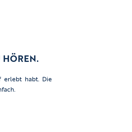
U HÖREN.
 erlebt habt. Die
nfach.